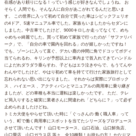
在感があり頼りになる！っていう感じが好きなんでしょうね。 お
そらく 人間でも、そんな人に自分があこがれてるんだと思いま
す。 この世界に入って初めて自分で買った車はシビックフェリオ
の4ドア、5速マニュアル車でした。家族もいましたからセダンに
しました。中古車でしたけど、9000キロしか走ってなくて、めち
ゃめちゃ綺麗でした。買って初めて家族で行ったのが「サファリパ
ーク」で、「自分の車で園内を回れる」のが嬉しかったですね！
でも、ゾーンに入って直ぐ、デカい鹿の仲間に角でドコッてボディ
当てられるわ、キリンが予想以上に車内まで首入れてきてハンドル
によだれダラダラ垂らすわ、子どもはエラ泣きやらで、もうてんや
わんやでしたけど、やはり初めて車を持てて行けた家族旅行として
忘れられない思い出になりました。 それからは実際にプロボック
ス 、ハイエース 、アクティバンとマニュアルの商用車に乗り継ぎ
ましたが、どの車種も本当に運転は楽しかったです。 ただ、テレ
ビ局入りすると確実に業者さんに間違われ「どちらに？」って必ず
止められましたけどね。
トミカ大使をやらせて頂いた時に「ぐっさんの 働く職人車」って
いう、町で働く商用車にスポットを当てたシリーズをプロデュース
させて頂いたんです！ 山口モータース、山口石油、山口鮮魚店、
山口畳店、山口ガラス店 等々、全10種類！お持ちの方！ かなりマ