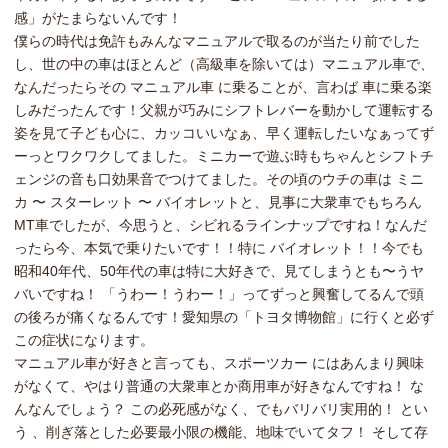
感」がたまらないんです！
僕らの時代は免許もみんなマニュアルで取るのが当たり前でした
し、世の中の車はほとんど（高級車を除いては）マニュアル車で、
なんだったらその マニュアル車 に乗ることが、言わば 車に乗る楽
しみだったんです！父親が巧みにシフトレバーを動かして運転する
姿を見て子ども心に、カッコいいなぁ、早く運転したいなぁってず
ーっとワクワクしてました。ミニカーで遊ぶ時もちゃんとシフトチ
ェンジの音も口効果音でつけてました。その頃のウチの車は ミニ
カ 〜 スターレット 〜 バイオレットと、見事に大衆車でもちろん
MT車でしたが、今思うと、シビれるラインナップですね！なんだ
ったら今、本気で乗りたいです！！特に バイオレット！！今でも
昭和40年代、50年代の車は特に大好きで、見てしまうとも〜うヤ
バいですね！ 「うわー！うわー！」ってずっと興奮してるんで頭
の後ろが痛くなるんです！愛知県の「トヨタ博物館」に行くと必ず
この症状になります。
マニュアル車が好きと言っても、スポーツカー にはあんまり興味
がなくて、やはり普通の大衆車とか商用車が好きなんですね！ な
んなんでしょう？ この必死感がなく、でもバリバリ実用的！ とい
う 、削ぎ落とした必要最小限の機能、地味でいてタフ！ そして存