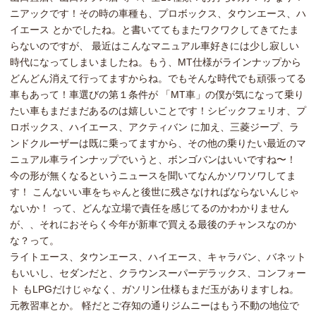
ニアックです！その時の車種も、プロボックス、タウンエース、ハ
イエース とかでしたね。と書いててもまたワクワクしてきてたま
らないのですが、 最近はこんなマニュアル車好きには少し寂しい
時代になってしまいましたね。もう、MT仕様がラインナップから
どんどん消えて行ってますからね。でもそんな時代でも頑張ってる
車もあって！車選びの第１条件が 「MT車」の僕が気になって乗り
たい車もまだまだあるのは嬉しいことです！シビックフェリオ、プ
ロボックス、ハイエース、アクティバン に加え、三菱ジープ、ラ
ンドクルーザーは既に乗ってますから、その他の乗りたい最近のマ
ニュアル車ラインナップでいうと、ボンゴバンはいいですね〜！
今の形が無くなるというニュースを聞いてなんかソワソワしてま
す！ こんないい車をちゃんと後世に残さなければならないんじゃ
ないか！ って、どんな立場で責任を感じてるのかわかりません
が、、それにおそらく今年が新車で買える最後のチャンスなのか
な？って。
ライトエース、タウンエース、ハイエース、キャラバン、バネット
もいいし、セダンだと、クラウンスーパーデラックス、コンフォー
ト もLPGだけじゃなく、ガソリン仕様もまだ玉がありますしね。
元教習車とか。 軽だとご存知の通りジムニーはもう不動の地位で