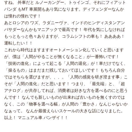
すね。 外車だと ルノーカングー、トゥインゴ、それにフィアット
パンダ もMT 車展開もあり気になります。ディフェンダーなんか
は憧れの憧れです！
あとロシアの ワズ、ラダニーヴァ、インドのヒンディスタンアン
バサダーなんかもマニアックで最高です！ 年代を気にしなければ
もっともっと色々ありますが、コラムシフトの車も！ ああああ！
運転したい！！
これから時代はますますオートメーション化していくと思います
が、僕は「人間がやることが無くなること」が一番怖いです！
「技術の進化」によって起こる「人間の退化」が！車だけでなく、
「操るもの」はまだまだ残しておいてほしいです！ もちろん自分
ではそちらを選びますが、、、。「人間の感覚を研ぎ澄ます事」こ
そが「人間の進化」だと思います！ つまり、「最先端」と、「超
アナログ」が共存してれば、消費者は好きな方を選べるのにと思う
んです！ なんでも新しいものが出来れば古いものを無くすのでは
なく、この「物事を選べる幅」が人間の「豊かさ」なんじゃないか
なぁって。 なんか最後えらいスケールの大きな話になりました。
以上！ マニュアル車 バンザイ！！